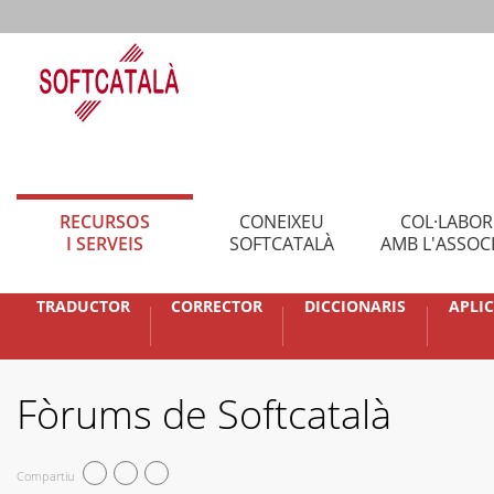
RECURSOS
CONEIXEU
COL·LABO
I SERVEIS
SOFTCATALÀ
AMB L'ASSOC
TRADUCTOR
CORRECTOR
DICCIONARIS
APLI
Fòrums de Softcatalà
Compartiu