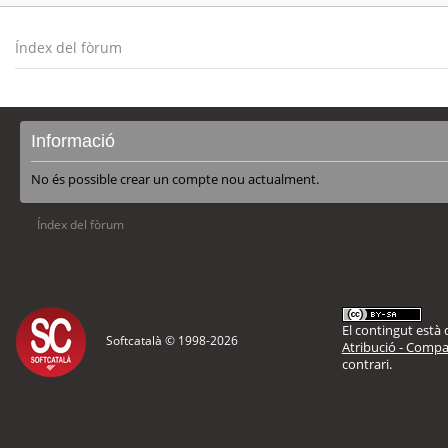
Índex del fòrum
Informació
No és possible crear un compte nou actualment.
Índex del fòrum
El contingut està d
Softcatalà © 1998-
2026
Atribució - Compar
contrari.