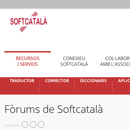
RECURSOS
CONEIXEU
COL·LABO
I SERVEIS
SOFTCATALÀ
AMB L'ASSOC
TRADUCTOR
CORRECTOR
DICCIONARIS
APLI
Fòrums de Softcatalà
Compartiu