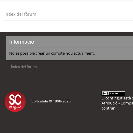
Índex del fòrum
Informació
No és possible crear un compte nou actualment.
Índex del fòrum
El contingut està d
Softcatalà © 1998-
2026
Atribució - Compar
contrari.