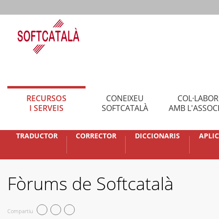
RECURSOS
CONEIXEU
COL·LABO
I SERVEIS
SOFTCATALÀ
AMB L'ASSOC
TRADUCTOR
CORRECTOR
DICCIONARIS
APLI
Fòrums de Softcatalà
Compartiu