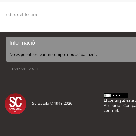
Índex del fòrum
Informació
No és possible crear un compte nou actualment.
Índex del fòrum
El contingut està d
Softcatalà © 1998-
2026
Atribució - Compar
contrari.