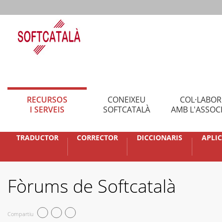
RECURSOS
CONEIXEU
COL·LABO
I SERVEIS
SOFTCATALÀ
AMB L'ASSOC
TRADUCTOR
CORRECTOR
DICCIONARIS
APLI
Fòrums de Softcatalà
Compartiu