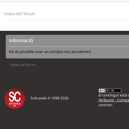
Índex del fòrum
Informació
No és possible crear un compte nou actualment.
Índex del fòrum
El contingut està d
Softcatalà © 1998-
2026
Atribució - Compar
contrari.