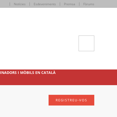
Notícies
Esdeveniments
Premsa
Fòrums
INADORS I MÒBILS EN CATALÀ
REGISTREU-VOS