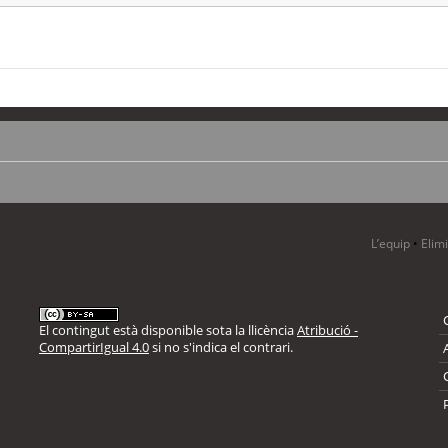
L’equip
•
Elim
El contingut està disponible sota la llicència
Atribució -
CompartirIgual 4.0
si no s'indica el contrari.