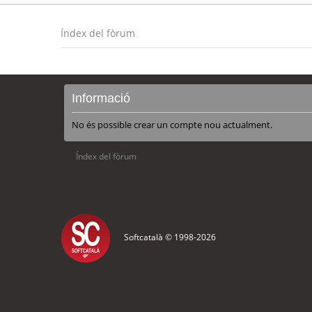
Índex del fòrum
Informació
No és possible crear un compte nou actualment.
Índex del fòrum
Softcatalà © 1998-
2026