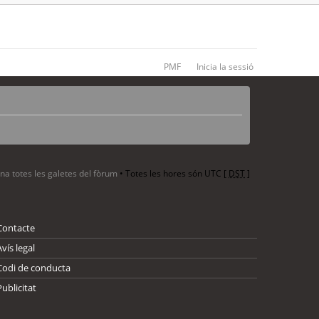
PMF
Inicia la sessió
ina totes les galetes del fòrum
• Totes les hores són UTC [
DST
]
Contacte
Avís legal
Codi de conducta
Publicitat