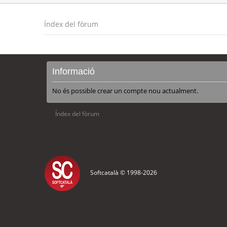
Índex del fòrum
Informació
No és possible crear un compte nou actualment.
Índex del fòrum
Softcatalà © 1998-
2026