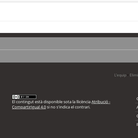
L’equip
•
Elim
El contingut està disponible sota la llicència
Atribució -
CompartirIgual 4.0
si no s'indica el contrari.