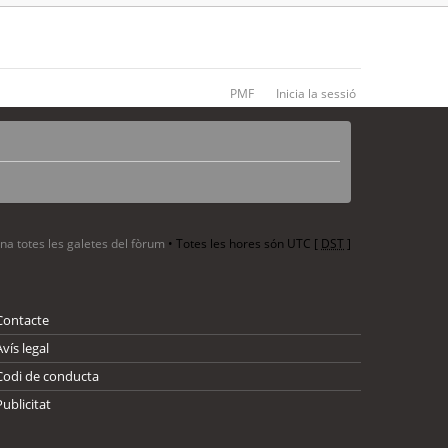
PMF
Inicia la sessió
ina totes les galetes del fòrum
• Totes les hores són UTC [
DST
]
Contacte
Avís legal
Codi de conducta
Publicitat