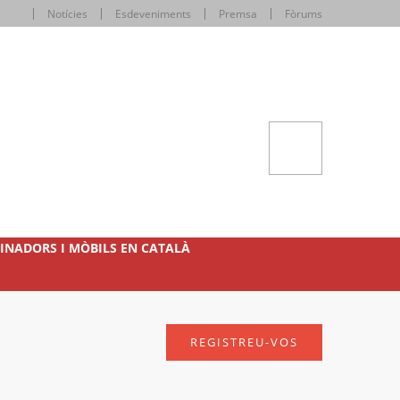
Notícies
Esdeveniments
Premsa
Fòrums
INADORS I MÒBILS EN CATALÀ
REGISTREU-VOS