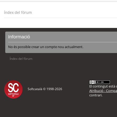
Índex del fòrum
Informació
No és possible crear un compte nou actualment.
Índex del fòrum
El contingut està d
Softcatalà © 1998-
2026
Atribució - Compar
contrari.