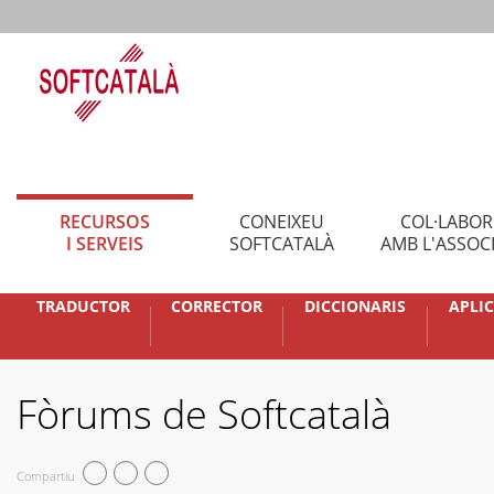
RECURSOS
CONEIXEU
COL·LABO
I SERVEIS
SOFTCATALÀ
AMB L'ASSOC
TRADUCTOR
CORRECTOR
DICCIONARIS
APLI
Fòrums de Softcatalà
Compartiu