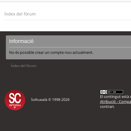
Índex del fòrum
Informació
No és possible crear un compte nou actualment.
Índex del fòrum
El contingut està d
Softcatalà © 1998-
2026
Atribució - Compar
contrari.