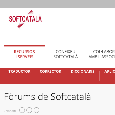
RECURSOS
CONEIXEU
COL·LABO
I SERVEIS
SOFTCATALÀ
AMB L'ASSOC
TRADUCTOR
CORRECTOR
DICCIONARIS
APLI
Fòrums de Softcatalà
Compartiu