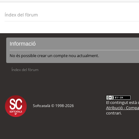
Índex del fòrum
Informació
No és possible crear un compte nou actualment.
Índex del fòrum
El contingut està d
Softcatalà © 1998-
2026
Atribució - Compar
contrari.