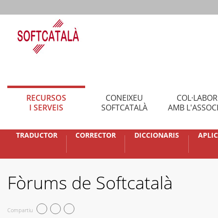
RECURSOS
CONEIXEU
COL·LABO
I SERVEIS
SOFTCATALÀ
AMB L'ASSOC
TRADUCTOR
CORRECTOR
DICCIONARIS
APLI
Fòrums de Softcatalà
Compartiu