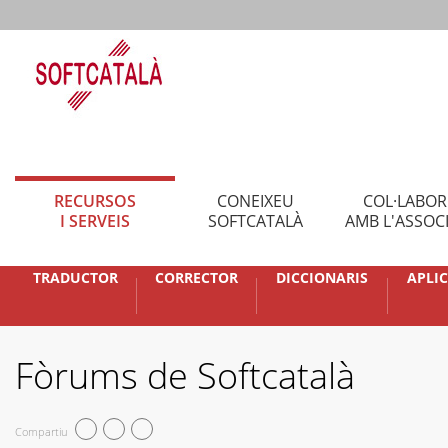
RECURSOS
CONEIXEU
COL·LABO
I SERVEIS
SOFTCATALÀ
AMB L'ASSOC
TRADUCTOR
CORRECTOR
DICCIONARIS
APLI
Fòrums de Softcatalà
Compartiu