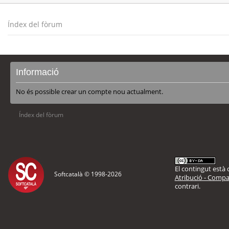
Índex del fòrum
Informació
No és possible crear un compte nou actualment.
Índex del fòrum
El contingut està d
Softcatalà © 1998-
2026
Atribució - Compar
contrari.