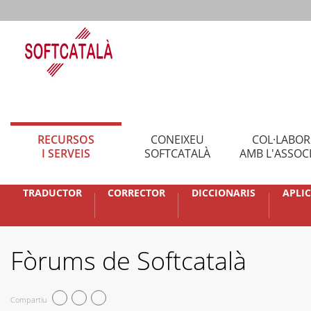
RECURSOS
CONEIXEU
COL·LABO
I SERVEIS
SOFTCATALÀ
AMB L'ASSOC
TRADUCTOR
CORRECTOR
DICCIONARIS
APLI
Fòrums de Softcatalà
Compartiu