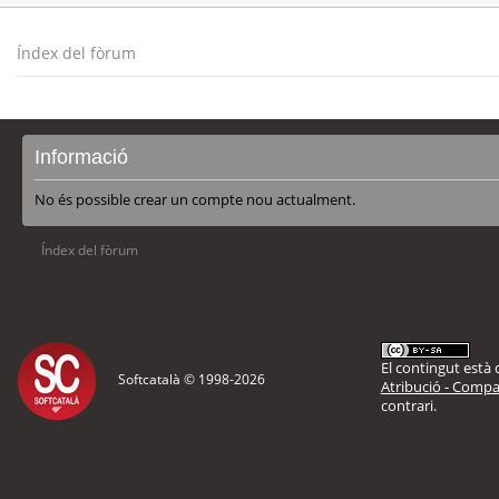
Índex del fòrum
Informació
No és possible crear un compte nou actualment.
Índex del fòrum
El contingut està d
Softcatalà © 1998-
2026
Atribució - Compar
contrari.