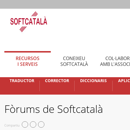
RECURSOS
CONEIXEU
COL·LABO
I SERVEIS
SOFTCATALÀ
AMB L'ASSOC
TRADUCTOR
CORRECTOR
DICCIONARIS
APLI
Fòrums de Softcatalà
Compartiu