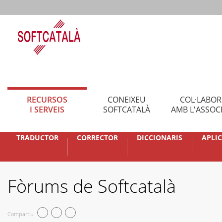
RECURSOS
CONEIXEU
COL·LABO
I SERVEIS
SOFTCATALÀ
AMB L'ASSOC
TRADUCTOR
CORRECTOR
DICCIONARIS
APLI
Fòrums de Softcatalà
Compartiu