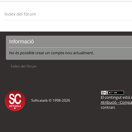
Índex del fòrum
Informació
No és possible crear un compte nou actualment.
Índex del fòrum
El contingut està d
Softcatalà © 1998-
2026
Atribució - Compar
contrari.