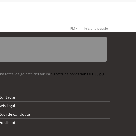
PMF
Inicia la sessió
ina totes les galetes del fòrum
• Totes les hores són UTC [
DST
]
Contacte
Avís legal
Codi de conducta
Publicitat