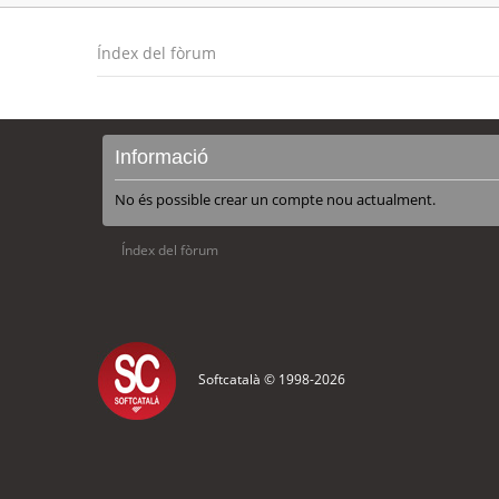
Índex del fòrum
Informació
No és possible crear un compte nou actualment.
Índex del fòrum
Softcatalà © 1998-
2026