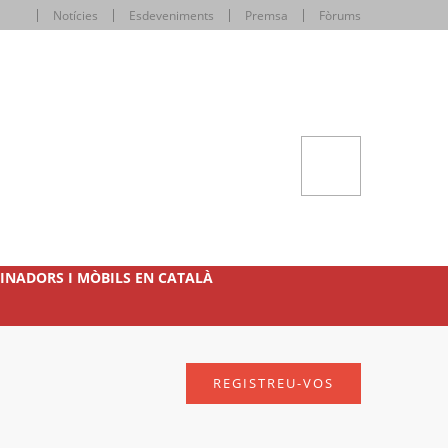
Notícies
Esdeveniments
Premsa
Fòrums
INADORS I MÒBILS EN CATALÀ
REGISTREU-VOS