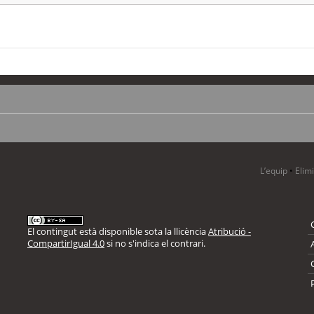
L’equip
•
Elim
El contingut està disponible sota la llicència
Atribució -
CompartirIgual 4.0
si no s'indica el contrari.