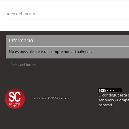
Índex del fòrum
Informació
No és possible crear un compte nou actualment.
Índex del fòrum
El contingut està d
Softcatalà © 1998-
2026
Atribució - Compar
contrari.