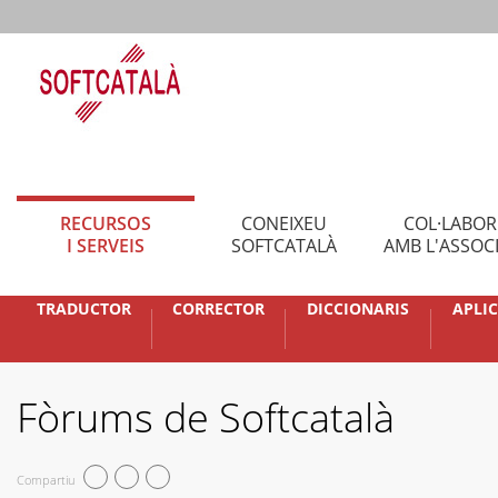
RECURSOS
CONEIXEU
COL·LABO
I SERVEIS
SOFTCATALÀ
AMB L'ASSOC
TRADUCTOR
CORRECTOR
DICCIONARIS
APLI
Fòrums de Softcatalà
Compartiu