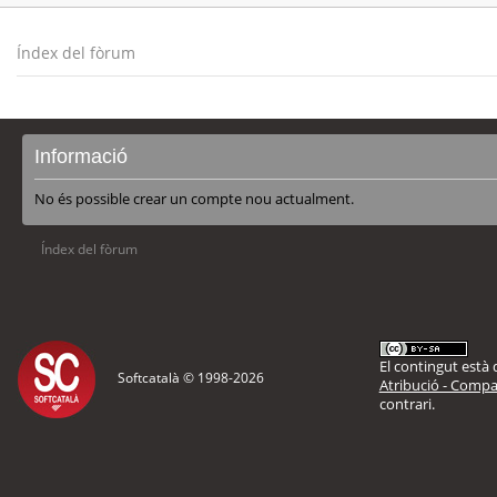
Índex del fòrum
Informació
No és possible crear un compte nou actualment.
Índex del fòrum
El contingut està d
Softcatalà © 1998-
2026
Atribució - Compar
contrari.