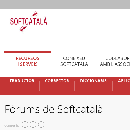
RECURSOS
CONEIXEU
COL·LABO
I SERVEIS
SOFTCATALÀ
AMB L'ASSOC
TRADUCTOR
CORRECTOR
DICCIONARIS
APLI
Fòrums de Softcatalà
Compartiu