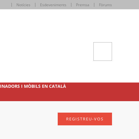
Notícies
Esdeveniments
Premsa
Fòrums
INADORS I MÒBILS EN CATALÀ
REGISTREU-VOS