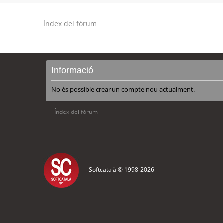
Índex del fòrum
Informació
No és possible crear un compte nou actualment.
Índex del fòrum
Softcatalà © 1998-
2026