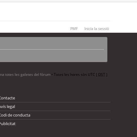
PMF
Inicia la sessió
ina totes les galetes del fòrum
• Totes les hores són UTC [
DST
]
Contacte
Avís legal
Codi de conducta
Publicitat