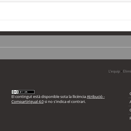
L’equip
•
Elim
El contingut està disponible sota la llicència
Atribució -
CompartirIgual 4.0
si no s'indica el contrari.