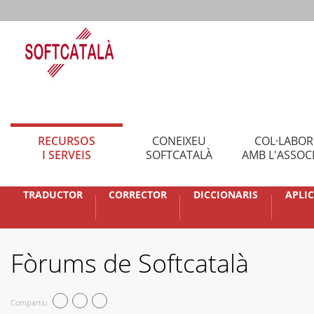
RECURSOS
CONEIXEU
COL·LABO
I SERVEIS
SOFTCATALÀ
AMB L'ASSOC
TRADUCTOR
CORRECTOR
DICCIONARIS
APLI
Fòrums de Softcatalà
Compartiu