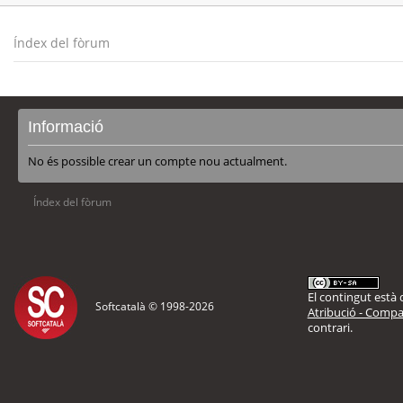
Índex del fòrum
Informació
No és possible crear un compte nou actualment.
Índex del fòrum
El contingut està d
Softcatalà © 1998-
2026
Atribució - Compar
contrari.