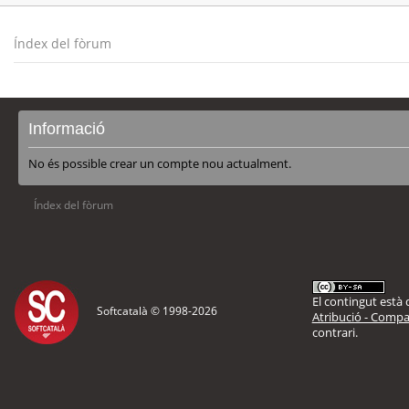
Índex del fòrum
Informació
No és possible crear un compte nou actualment.
Índex del fòrum
El contingut està d
Softcatalà © 1998-
2026
Atribució - Compar
contrari.