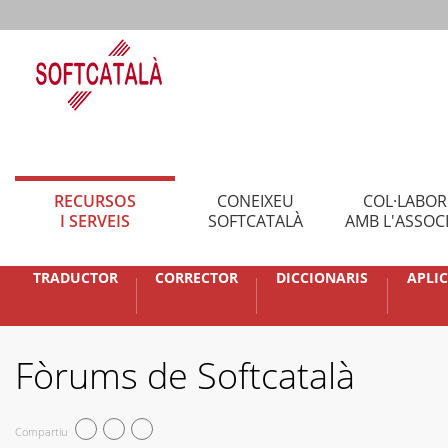
RECURSOS
CONEIXEU
COL·LABO
I SERVEIS
SOFTCATALÀ
AMB L'ASSOC
TRADUCTOR
CORRECTOR
DICCIONARIS
APLI
Fòrums de Softcatalà
Compartiu