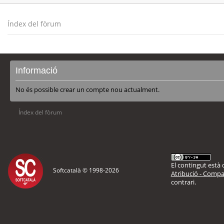
Índex del fòrum
Informació
No és possible crear un compte nou actualment.
Índex del fòrum
El contingut està d
Softcatalà © 1998-
2026
Atribució - Compar
contrari.