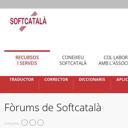
RECURSOS
CONEIXEU
COL·LABO
I SERVEIS
SOFTCATALÀ
AMB L'ASSOC
TRADUCTOR
CORRECTOR
DICCIONARIS
APLI
Fòrums de Softcatalà
Compartiu