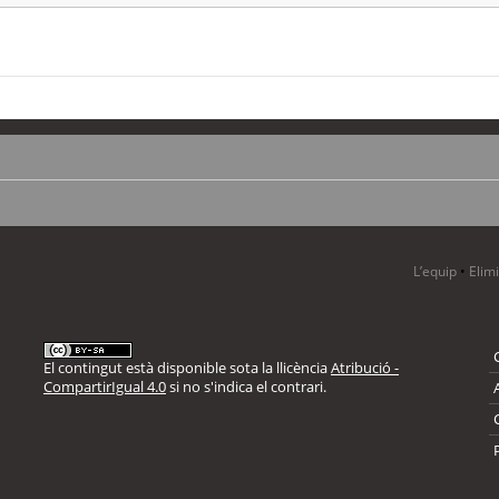
L’equip
•
Elim
El contingut està disponible sota la llicència
Atribució -
CompartirIgual 4.0
si no s'indica el contrari.