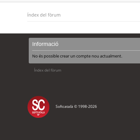
Índex del fòrum
Informació
No és possible crear un compte nou actualment.
Índex del fòrum
Softcatalà © 1998-
2026