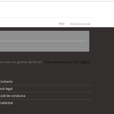
PMF
Inicia la sessió
ina totes les galetes del fòrum
• Totes les hores són UTC [
DST
]
Contacte
Avís legal
Codi de conducta
Publicitat