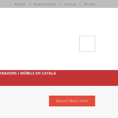
Notícies
Esdeveniments
Premsa
Fòrums
INADORS I MÒBILS EN CATALÀ
REGISTREU-VOS