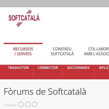
RECURSOS
CONEIXEU
COL·LABO
I SERVEIS
SOFTCATALÀ
AMB L'ASSOC
TRADUCTOR
CORRECTOR
DICCIONARIS
APLI
Fòrums de Softcatalà
Compartiu