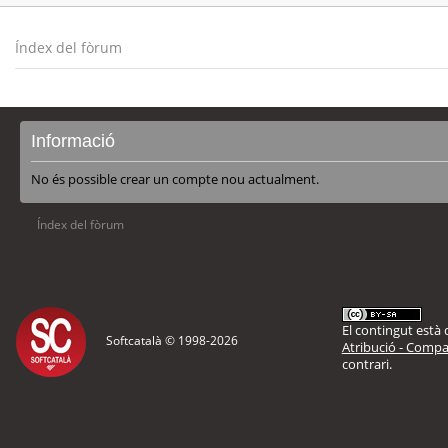
Índex del fòrum
Informació
No és possible crear un compte nou actualment.
Índex del fòrum
El contingut està d
Softcatalà © 1998-
2026
Atribució - Compar
contrari.