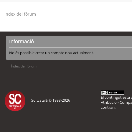
Índex del fòrum
Informació
No és possible crear un compte nou actualment.
Índex del fòrum
El contingut està d
Softcatalà © 1998-
2026
Atribució - Compar
contrari.