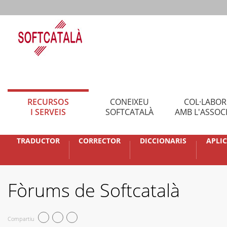
RECURSOS
CONEIXEU
COL·LABO
I SERVEIS
SOFTCATALÀ
AMB L'ASSOC
TRADUCTOR
CORRECTOR
DICCIONARIS
APLI
Fòrums de Softcatalà
Compartiu