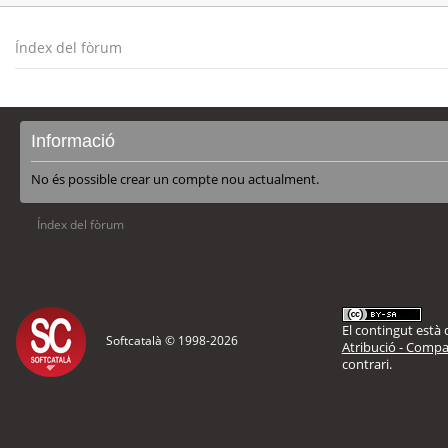
Índex del fòrum
Informació
No és possible crear un compte nou actualment.
Índex del fòrum
El contingut està d
Softcatalà © 1998-
2026
Atribució - Compar
contrari.