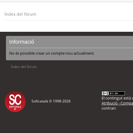
Índex del fòrum
Informació
No és possible crear un compte nou actualment.
Índex del fòrum
El contingut està d
Softcatalà © 1998-
2026
Atribució - Compar
contrari.