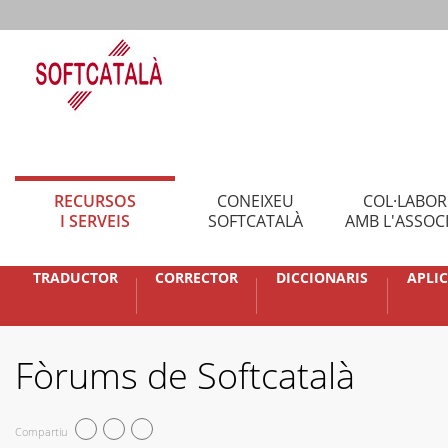
RECURSOS
CONEIXEU
COL·LABO
I SERVEIS
SOFTCATALÀ
AMB L'ASSOC
TRADUCTOR
CORRECTOR
DICCIONARIS
APLI
Fòrums de Softcatalà
Compartiu