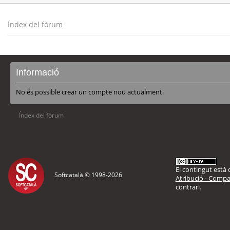
Índex del fòrum
Informació
No és possible crear un compte nou actualment.
Índex del fòrum
El contingut està d
Softcatalà © 1998-
2026
Atribució - Compar
contrari.