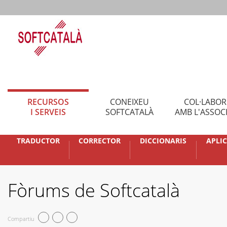
RECURSOS
CONEIXEU
COL·LABO
I SERVEIS
SOFTCATALÀ
AMB L'ASSOC
TRADUCTOR
CORRECTOR
DICCIONARIS
APLI
Fòrums de Softcatalà
Compartiu