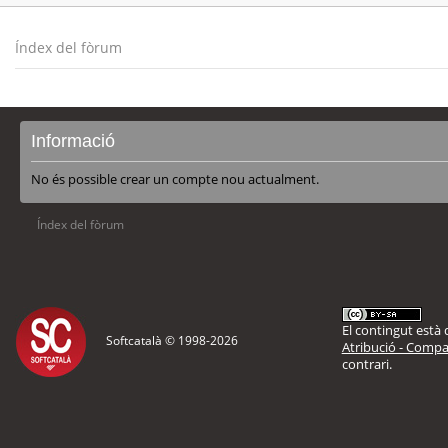
Índex del fòrum
Informació
No és possible crear un compte nou actualment.
Índex del fòrum
El contingut està d
Softcatalà © 1998-
2026
Atribució - Compar
contrari.