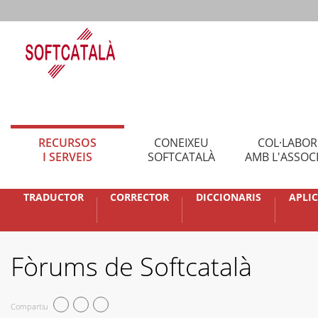
RECURSOS
CONEIXEU
COL·LABO
I SERVEIS
SOFTCATALÀ
AMB L'ASSOC
TRADUCTOR
CORRECTOR
DICCIONARIS
APLI
Fòrums de Softcatalà
Compartiu