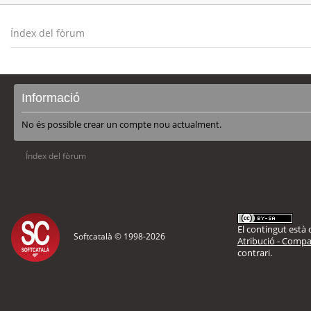
Índex del fòrum
Informació
No és possible crear un compte nou actualment.
Índex del fòrum
El contingut està d
Softcatalà © 1998-
2026
Atribució - Compar
contrari.