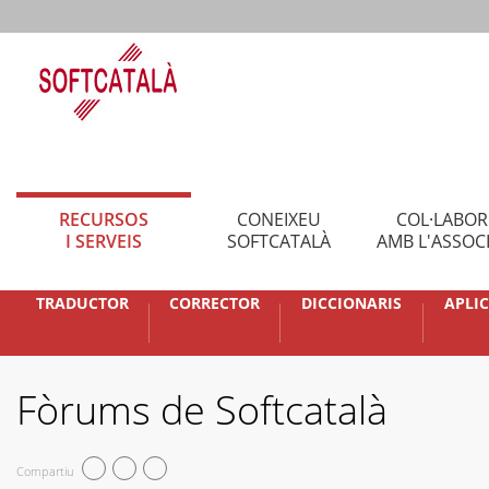
RECURSOS
CONEIXEU
COL·LABO
I SERVEIS
SOFTCATALÀ
AMB L'ASSOC
TRADUCTOR
CORRECTOR
DICCIONARIS
APLI
Fòrums de Softcatalà
Compartiu