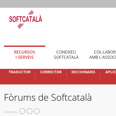
RECURSOS
CONEIXEU
COL·LABO
I SERVEIS
SOFTCATALÀ
AMB L'ASSOC
TRADUCTOR
CORRECTOR
DICCIONARIS
APLI
Fòrums de Softcatalà
Compartiu