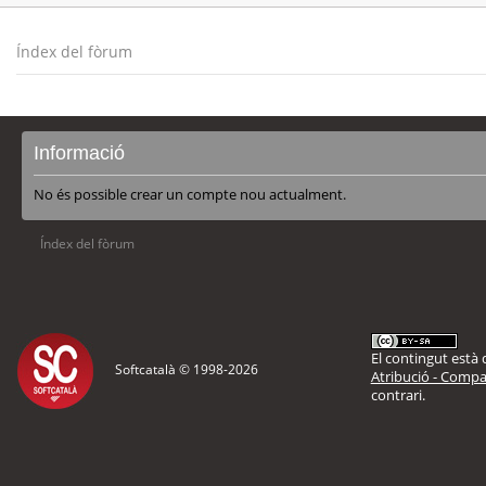
Índex del fòrum
Informació
No és possible crear un compte nou actualment.
Índex del fòrum
El contingut està d
Softcatalà © 1998-
2026
Atribució - Compar
contrari.