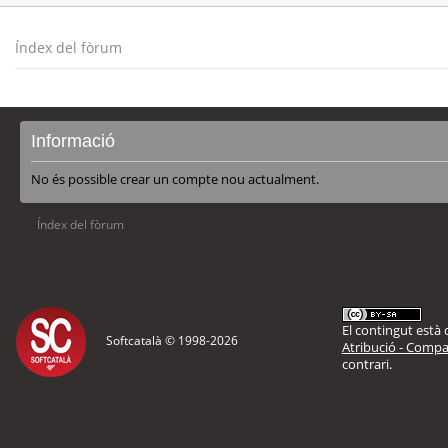
Índex del fòrum
Informació
No és possible crear un compte nou actualment.
Índex del fòrum
El contingut està d
Softcatalà © 1998-
2026
Atribució - Compar
contrari.