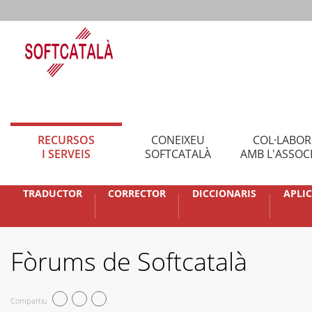
RECURSOS
CONEIXEU
COL·LABO
I SERVEIS
SOFTCATALÀ
AMB L'ASSOC
TRADUCTOR
CORRECTOR
DICCIONARIS
APLI
Fòrums de Softcatalà
Compartiu