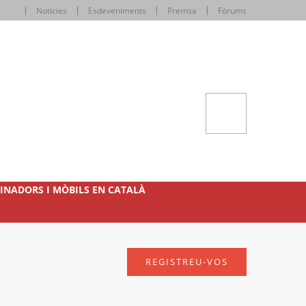
Notícies
Esdeveniments
Premsa
Fòrums
INADORS I MÒBILS EN CATALÀ
REGISTREU-VOS