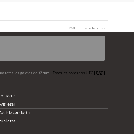
PMF
Inicia la sessió
ina totes les galetes del fòrum
• Totes les hores són UTC [
DST
]
Contacte
Avís legal
Codi de conducta
Publicitat