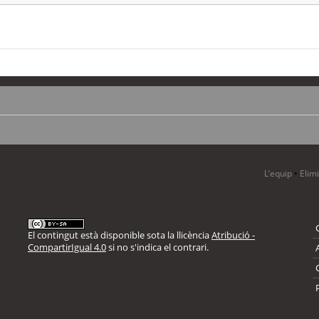
L’equip
•
Elim
El contingut està disponible sota la llicència
Atribució -
CompartirIgual 4.0
si no s'indica el contrari.