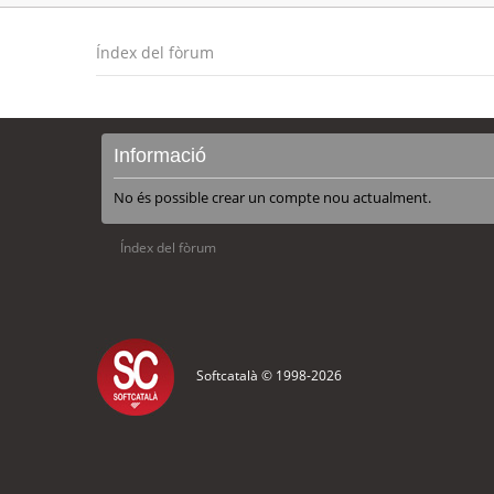
Índex del fòrum
Informació
No és possible crear un compte nou actualment.
Índex del fòrum
Softcatalà © 1998-
2026