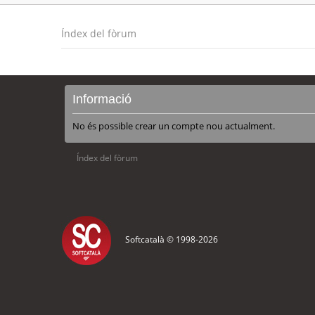
Índex del fòrum
Informació
No és possible crear un compte nou actualment.
Índex del fòrum
Softcatalà © 1998-
2026