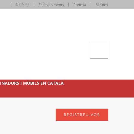
Notícies
Esdeveniments
Premsa
Fòrums
INADORS I MÒBILS EN CATALÀ
REGISTREU-VOS