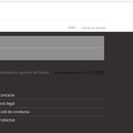
PMF
Inicia la sessió
ina totes les galetes del fòrum
• Totes les hores són UTC [
DST
]
Contacte
Avís legal
Codi de conducta
Publicitat