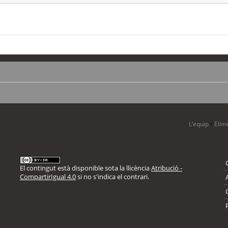
L’equip
•
Elim
El contingut està disponible sota la llicència
Atribució -
CompartirIgual 4.0
si no s'indica el contrari.