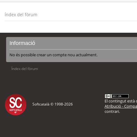
Índex del fòrum
Informació
No és possible crear un compte nou actualment.
Índex del fòrum
El contingut està d
Softcatalà © 1998-
2026
Atribució - Compar
contrari.