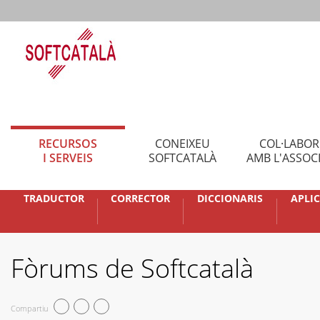
RECURSOS
CONEIXEU
COL·LABO
I SERVEIS
SOFTCATALÀ
AMB L'ASSOC
TRADUCTOR
CORRECTOR
DICCIONARIS
APLI
Fòrums de Softcatalà
Compartiu