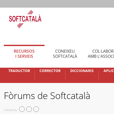
RECURSOS
CONEIXEU
COL·LABO
I SERVEIS
SOFTCATALÀ
AMB L'ASSOC
TRADUCTOR
CORRECTOR
DICCIONARIS
APLI
Fòrums de Softcatalà
Compartiu