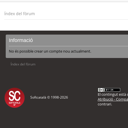
Índex del fòrum
Informació
No és possible crear un compte nou actualment.
Índex del fòrum
El contingut està d
Softcatalà © 1998-
2026
Atribució - Compar
contrari.