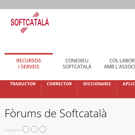
RECURSOS
CONEIXEU
COL·LABO
I SERVEIS
SOFTCATALÀ
AMB L'ASSOC
TRADUCTOR
CORRECTOR
DICCIONARIS
APLI
Fòrums de Softcatalà
Compartiu