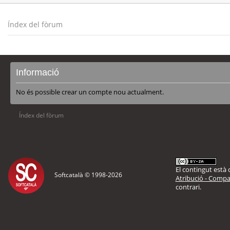
Índex del fòrum
Informació
No és possible crear un compte nou actualment.
Índex del fòrum
El contingut està d
Softcatalà © 1998-
2026
Atribució - Compar
contrari.