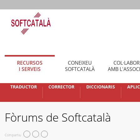
RECURSOS
CONEIXEU
COL·LABO
I SERVEIS
SOFTCATALÀ
AMB L'ASSOC
TRADUCTOR
CORRECTOR
DICCIONARIS
APLI
Fòrums de Softcatalà
Compartiu