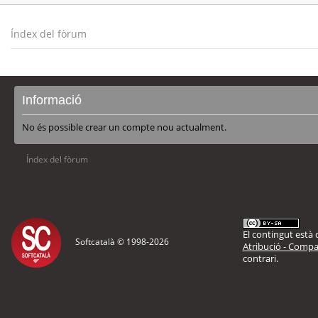
Índex del fòrum
Informació
No és possible crear un compte nou actualment.
Índex del fòrum
El contingut està d
Softcatalà © 1998-
2026
Atribució - Compar
contrari.