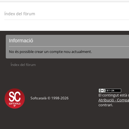
Índex del fòrum
Informació
No és possible crear un compte nou actualment.
Índex del fòrum
El contingut està d
Softcatalà © 1998-
2026
Atribució - Compar
contrari.