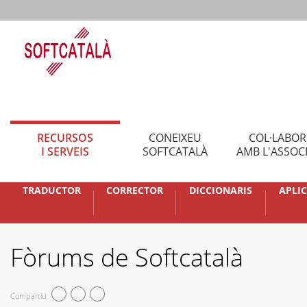
RECURSOS
CONEIXEU
COL·LABO
I SERVEIS
SOFTCATALÀ
AMB L'ASSOC
TRADUCTOR
CORRECTOR
DICCIONARIS
APLI
Fòrums de Softcatalà
Compartiu