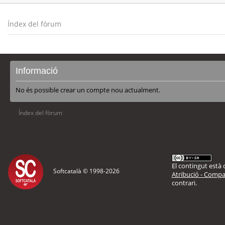
Índex del fòrum
Informació
No és possible crear un compte nou actualment.
Índex del fòrum
El contingut està d
Softcatalà © 1998-
2026
Atribució - Compar
contrari.