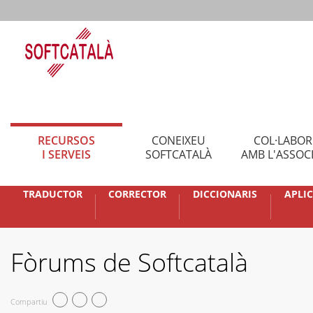
RECURSOS
CONEIXEU
COL·LABO
I SERVEIS
SOFTCATALÀ
AMB L'ASSOC
TRADUCTOR
CORRECTOR
DICCIONARIS
APLI
Fòrums de Softcatalà
Compartiu