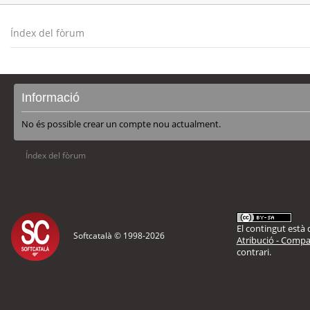
Índex del fòrum
Informació
No és possible crear un compte nou actualment.
Índex del fòrum
El contingut està d
Softcatalà © 1998-
2026
Atribució - Compar
contrari.