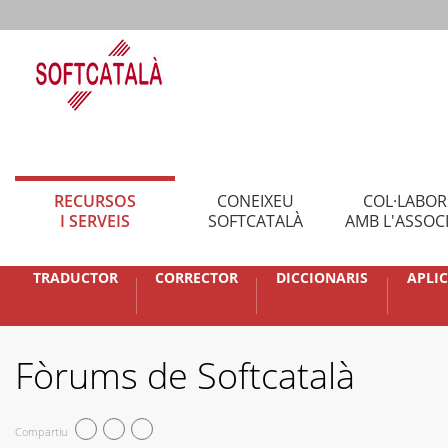
RECURSOS
CONEIXEU
COL·LABO
I SERVEIS
SOFTCATALÀ
AMB L'ASSOC
TRADUCTOR
CORRECTOR
DICCIONARIS
APLI
Fòrums de Softcatalà
Compartiu