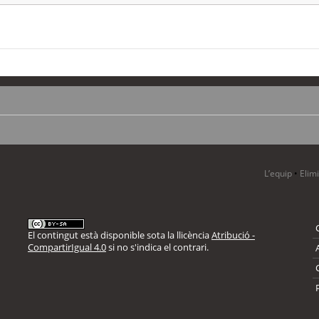
L’equip
•
Elim
El contingut està disponible sota la llicència
Atribució -
CompartirIgual 4.0
si no s'indica el contrari.