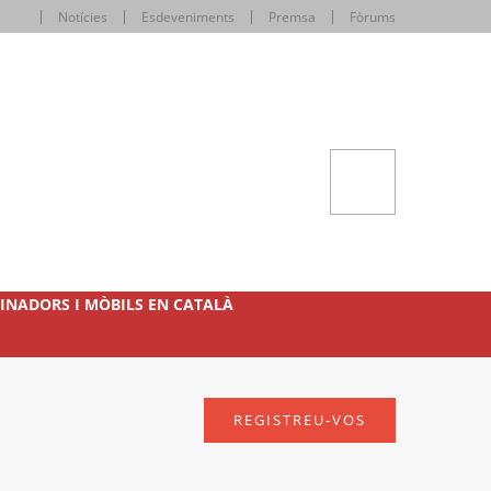
Notícies
Esdeveniments
Premsa
Fòrums
INADORS I MÒBILS EN CATALÀ
REGISTREU-VOS