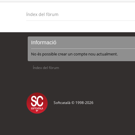
Índex del fòrum
Informació
No és possible crear un compte nou actualment.
Índex del fòrum
Softcatalà © 1998-
2026