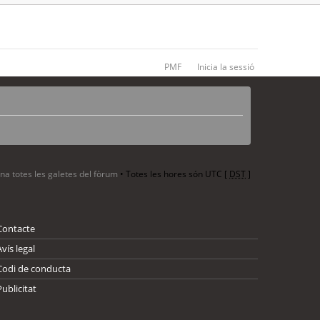
PMF
Inicia la sessió
ina totes les galetes del fòrum
• Totes les hores són UTC [
DST
]
Contacte
Avís legal
Codi de conducta
Publicitat