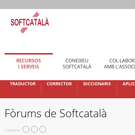
RECURSOS
CONEIXEU
COL·LABO
I SERVEIS
SOFTCATALÀ
AMB L'ASSOC
TRADUCTOR
CORRECTOR
DICCIONARIS
APLI
Fòrums de Softcatalà
Compartiu