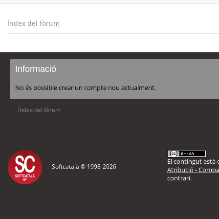
Índex del fòrum
Informació
No és possible crear un compte nou actualment.
Índex del fòrum
El contingut està d
Softcatalà © 1998-
2026
Atribució - Compar
contrari.