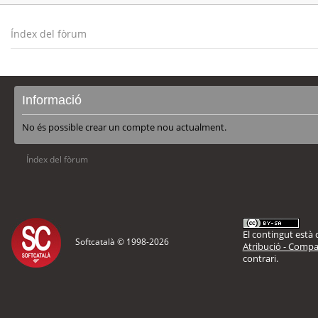
Índex del fòrum
Informació
No és possible crear un compte nou actualment.
Índex del fòrum
El contingut està d
Softcatalà © 1998-
2026
Atribució - Compar
contrari.