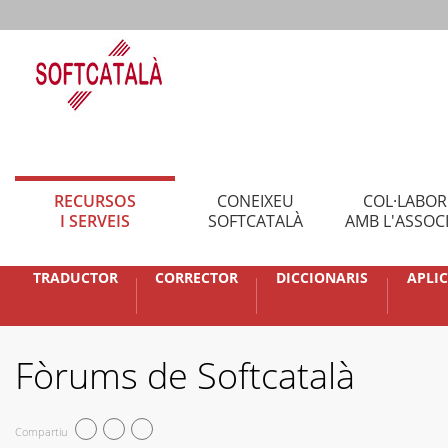
RECURSOS
CONEIXEU
COL·LABO
I SERVEIS
SOFTCATALÀ
AMB L'ASSOC
TRADUCTOR
CORRECTOR
DICCIONARIS
APLI
Fòrums de Softcatalà
Compartiu