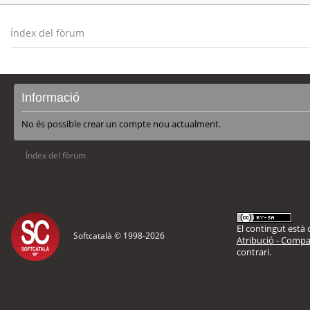
Índex del fòrum
Informació
No és possible crear un compte nou actualment.
Índex del fòrum
El contingut està d
Softcatalà © 1998-
2026
Atribució - Compar
contrari.