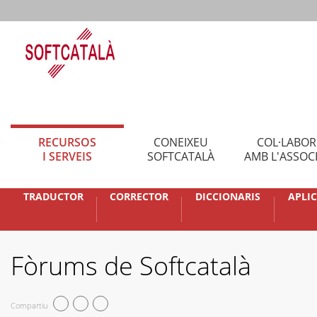
RECURSOS
CONEIXEU
COL·LABO
I SERVEIS
SOFTCATALÀ
AMB L'ASSOC
TRADUCTOR
CORRECTOR
DICCIONARIS
APLI
Fòrums de Softcatalà
Compartiu