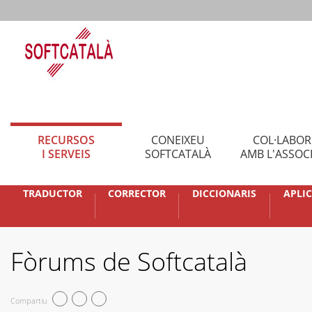
RECURSOS
CONEIXEU
COL·LABO
I SERVEIS
SOFTCATALÀ
AMB L'ASSOC
TRADUCTOR
CORRECTOR
DICCIONARIS
APLI
Fòrums de Softcatalà
Compartiu