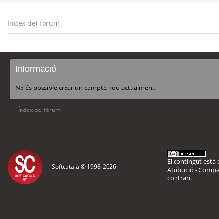
Índex del fòrum
Informació
No és possible crear un compte nou actualment.
Índex del fòrum
El contingut està d
Softcatalà © 1998-
2026
Atribució - Compar
contrari.