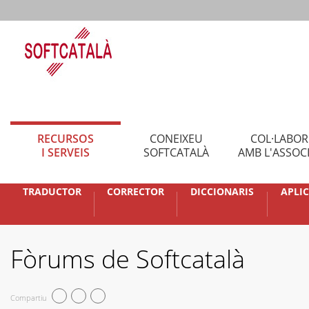
RECURSOS
CONEIXEU
COL·LABO
I SERVEIS
SOFTCATALÀ
AMB L'ASSOC
TRADUCTOR
CORRECTOR
DICCIONARIS
APLI
Fòrums de Softcatalà
Compartiu