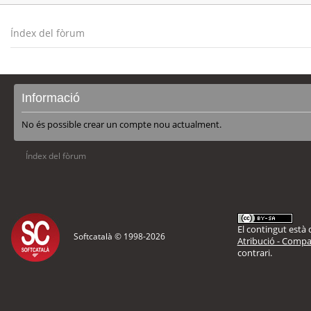
Índex del fòrum
Informació
No és possible crear un compte nou actualment.
Índex del fòrum
El contingut està d
Softcatalà © 1998-
2026
Atribució - Compar
contrari.