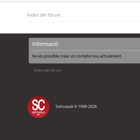
Índex del fòrum
Informació
No és possible crear un compte nou actualment.
Índex del fòrum
Softcatalà © 1998-
2026