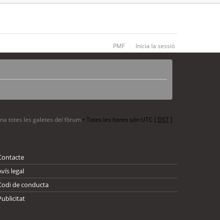
PMF
Inicia la sessió
ina totes les galetes del fòrum
• Totes les hores són UTC [
DST
]
Contacte
Avís legal
Codi de conducta
Publicitat