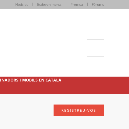
Notícies
Esdeveniments
Premsa
Fòrums
INADORS I MÒBILS EN CATALÀ
REGISTREU-VOS