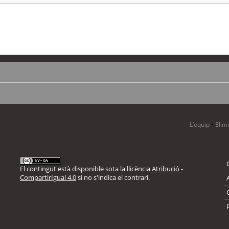
L’equip
•
Elim
El contingut està disponible sota la llicència
Atribució -
CompartirIgual 4.0
si no s'indica el contrari.