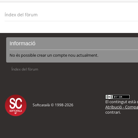
Índex del fòrum
Informació
No és possible crear un compte nou actualment.
Índex del fòrum
El contingut està d
Softcatalà © 1998-
2026
Atribució - Compar
contrari.