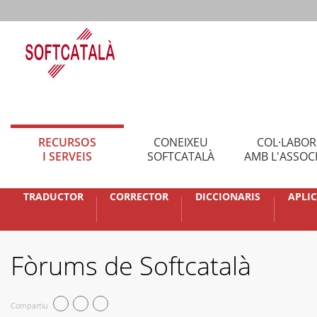
RECURSOS
CONEIXEU
COL·LABO
I SERVEIS
SOFTCATALÀ
AMB L'ASSOC
TRADUCTOR
CORRECTOR
DICCIONARIS
APLI
Fòrums de Softcatalà
Compartiu