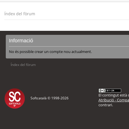
Índex del fòrum
Informació
No és possible crear un compte nou actualment.
Índex del fòrum
El contingut està d
Softcatalà © 1998-
2026
Atribució - Compar
contrari.