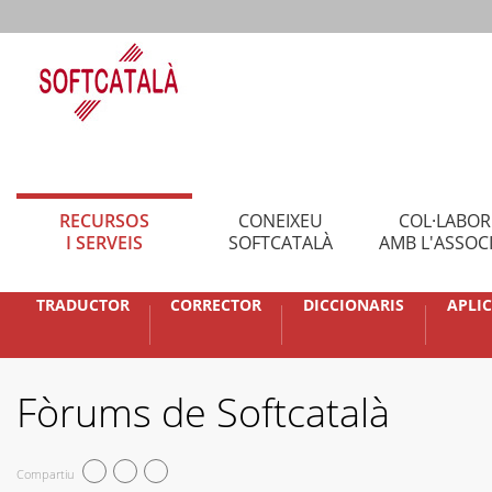
RECURSOS
CONEIXEU
COL·LABO
I SERVEIS
SOFTCATALÀ
AMB L'ASSOC
TRADUCTOR
CORRECTOR
DICCIONARIS
APLI
Fòrums de Softcatalà
Compartiu