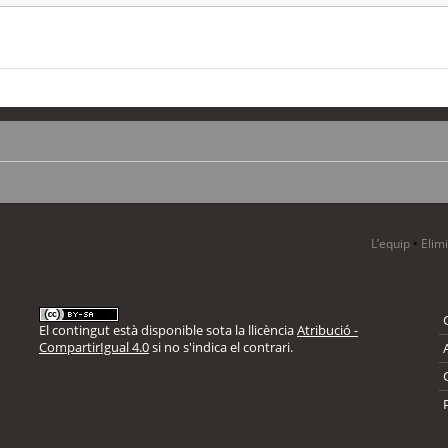
L’equip
•
Elim
El contingut està disponible sota la llicència
Atribució -
CompartirIgual 4.0
si no s'indica el contrari.