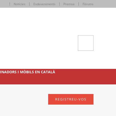
Notícies
Esdeveniments
Premsa
Fòrums
INADORS I MÒBILS EN CATALÀ
REGISTREU-VOS