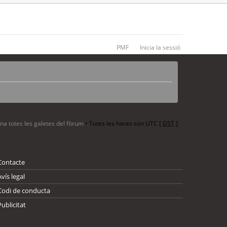
PMF
Inicia la sessió
ina totes les galetes del fòrum
• Totes les hores són UTC [
DST
]
Contacte
Avís legal
Codi de conducta
Publicitat