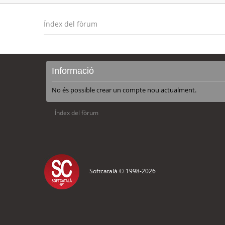
Índex del fòrum
Informació
No és possible crear un compte nou actualment.
Índex del fòrum
Softcatalà © 1998-
2026