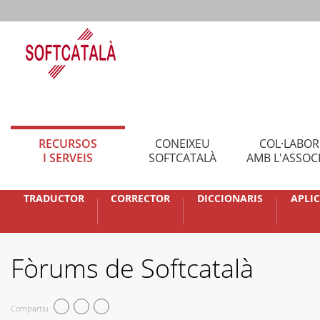
RECURSOS
CONEIXEU
COL·LABO
I SERVEIS
SOFTCATALÀ
AMB L'ASSOC
TRADUCTOR
CORRECTOR
DICCIONARIS
APLI
Fòrums de Softcatalà
Compartiu