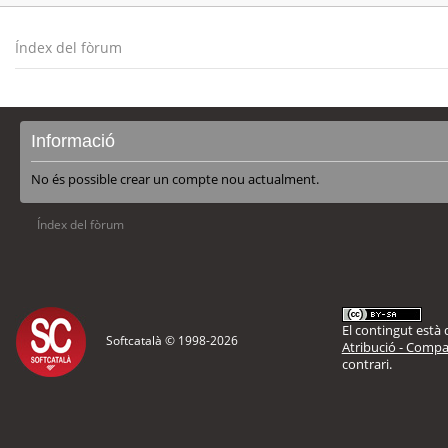
Índex del fòrum
Informació
No és possible crear un compte nou actualment.
Índex del fòrum
El contingut està d
Softcatalà © 1998-
2026
Atribució - Compar
contrari.